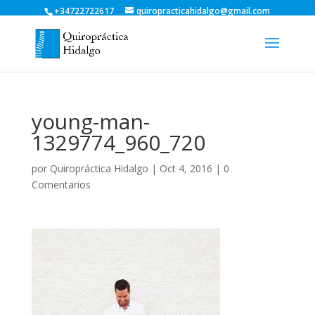
+34722722617
quiropracticahidalgo@gmail.com
young-man-
1329774_960_720
por
Quiropráctica Hidalgo
|
Oct 4, 2016
|
0
Comentarios