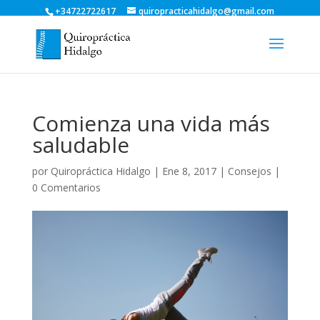
+34722722617
quiropracticahidalgo@gmail.com
Comienza una vida más
saludable
por
Quiropráctica Hidalgo
|
Ene 8, 2017
|
Consejos
|
0 Comentarios